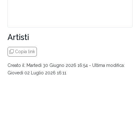
Artisti
Copia link
Creato il: Martedì 30 Giugno 2026 16:54 - Ultima modifica:
Giovedì 02 Luglio 2026 16:11
Pagina prec.: Mappa e Prenotazioni
Pagina succ.: Segnalazioni
Trova il tuo Artista
Questa è la pagina dedicata agli artisti da strada,
si potrà cercare un artista tramite il suo nome o filtrare
per professione o tipo di spettacolo.