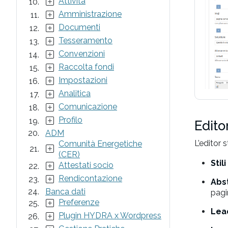
Attività
Amministrazione
Documenti
Tesseramento
Convenzioni
Raccolta fondi
Impostazioni
Analitica
Comunicazione
Profilo
Edito
ADM
L’editor 
Comunità Energetiche
(CER)
Stil
Attestati socio
Rendicontazione
Abs
Banca dati
pagi
Preferenze
Lea
Plugin HYDRA x Wordpress