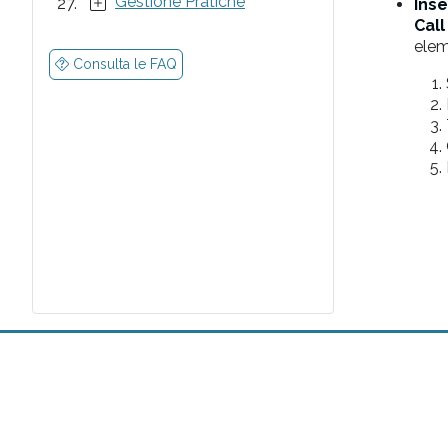
Gestione Pratiche
Inse
Call
elem
Consulta le FAQ
Pandora
Piattaforma sviluppata da
Plastic Jumper srl