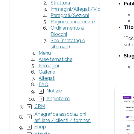
Struttura
Pub
Immagini/Allegati/Video
Paragrafi/Sezioni
Pagine concatenate
Tito
Ordinamento a
Blocchi
*Ecc
Seo (metatag e
sche
sitemap)
Menu
Slug
Aree tematiche
Immagini
Gallerie
Allegati
FAQ
Notizie
Angieform
CRM
Anagrafica associazioni
affiliate / clienti / fornitori
Shop