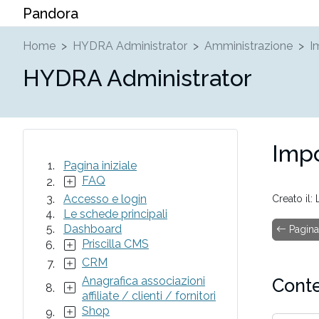
Pandora
Home
HYDRA Administrator
Amministrazione
I
HYDRA Administrator
Impo
Pagina iniziale
FAQ
Accesso e login
Creato il
Le schede principali
Dashboard
Pagina 
Priscilla CMS
CRM
Anagrafica associazioni
Conte
affiliate / clienti / fornitori
Shop