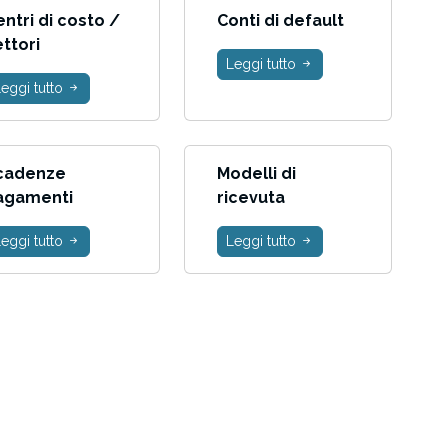
ntri di costo /
Conti di default
ttori
Leggi tutto
eggi tutto
cadenze
Modelli di
agamenti
ricevuta
eggi tutto
Leggi tutto