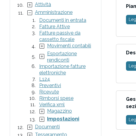
Attività
Pian
Amministrazione
Leg
Documenti in entrata
Fatture Attive
Fatture passive da
cassetto fiscale
Movimenti contabili
Desc
Esportazione
rendiconti
Importazione fatture
Leg
elettroniche
L124
Preventivi
Ricevute
Rimborsi spese
Ges
Verifica xml
sezi
Magazzino
Impostazioni
Leg
Documenti
Tesseramento