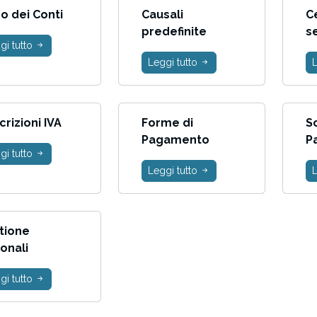
o dei Conti
Causali
Ce
predefinite
se
gi tutto
Leggi tutto
L
rizioni IVA
Forme di
S
Pagamento
P
gi tutto
Leggi tutto
L
tione
onali
gi tutto