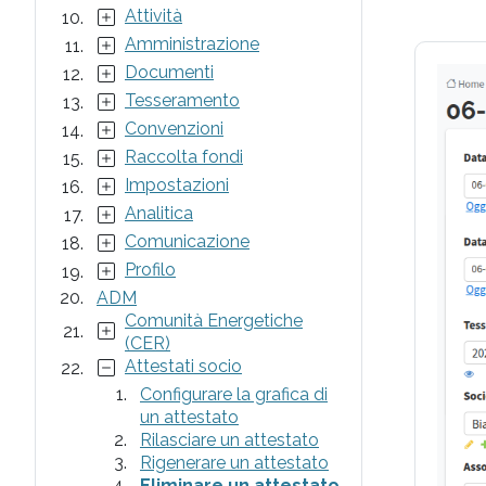
Attività
Amministrazione
Documenti
Tesseramento
Convenzioni
Raccolta fondi
Impostazioni
Analitica
Comunicazione
Profilo
ADM
Comunità Energetiche
(CER)
Attestati socio
Configurare la grafica di
un attestato
Rilasciare un attestato
Rigenerare un attestato
Eliminare un attestato