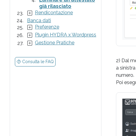
già rilasciato
Rendicontazione
Banca dati
Preferenze
Plugin HYDRA x Wordpress
Gestione Pratiche
2) Dal me
Consulta le FAQ
a sinistr
numero.
Poi esegu