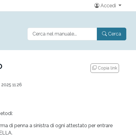
Accedi
Cerca
o
Copia link
o 2025 11:26
etodi:
orma di penna a sinistra di ogni attestato per entrare
CELLA.