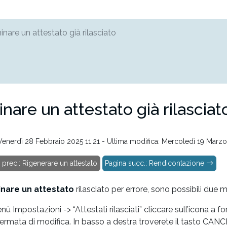
inare un attestato già rilasciato
inare un attestato già rilasciat
 Venerdì 28 Febbraio 2025 11:21 - Ultima modifica: Mercoledì 19 Marz
prec.: Rigenerare un attestato
Pagina succ.: Rendicontazione
inare un attestato
rilasciato per errore, sono possibili due m
nù Impostazioni -> “Attestati rilasciati” cliccare sull’icona a f
hermata di modifica. In basso a destra troverete il tasto CAN