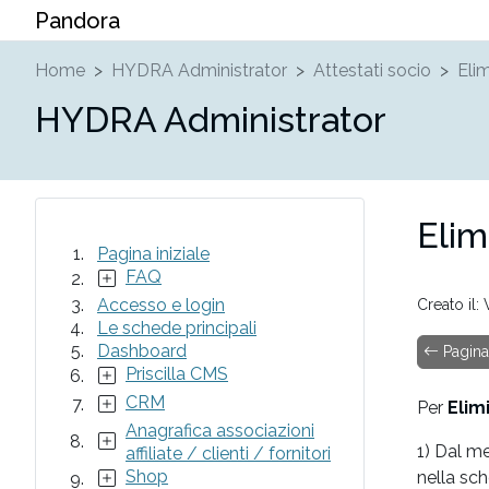
Pandora
Home
HYDRA Administrator
Attestati socio
Elim
HYDRA Administrator
Elim
Pagina iniziale
FAQ
Accesso e login
Creato il:
Le schede principali
Dashboard
Pagina 
Priscilla CMS
CRM
Per
Elim
Anagrafica associazioni
1) Dal me
affiliate / clienti / fornitori
Shop
nella sc