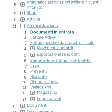
Anagrafica associazioni affiliate / clienti
/ fornitori
Shop
Attività
Amministrazione
Documenti in entrata
Fatture Attive
Fatture passive da cassetto fiscale
Movimenti contabili
Esportazione rendiconti
Importazione fatture elettroniche
L124
Preventivi
Ricevute
Rimborsi spese
Verifica xml
Magazzino
Impostazioni
Documenti
Tesseramento