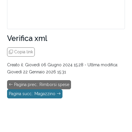
Verifica xml
Copia link
Creato il: Giovedì 06 Giugno 2024 15:28 - Ultima modifica:
Giovedì 22 Gennaio 2026 15:31
Pagina prec.: Rimborsi spese
Pagina succ.: Magazzino
Questa voce porta al sito dell’Agenzia delle Entrate:
https://ivaservizi.agenziaentrate.gov.it/ser/fatturewizar