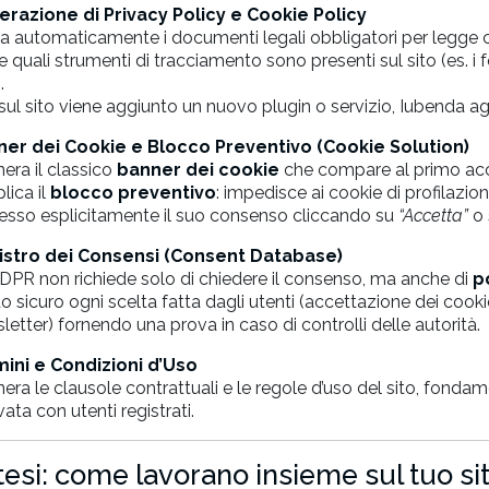
razione di Privacy Policy e Cookie Policy
ea automaticamente i documenti legali obbligatori per legge c
 e quali strumenti di tracciamento sono presenti sul sito (es. i 
.
 sul sito viene aggiunto un nuovo plugin o servizio, Iubenda 
er dei Cookie e Blocco Preventivo (Cookie Solution)
nera il classico
banner dei cookie
che compare al primo acce
lica il
blocco preventivo
: impedisce ai cookie di profilazione
esso esplicitamente il suo consenso cliccando su
“Accetta”
o 
istro dei Consensi (Consent Database)
 GDPR non richiede solo di chiedere il consenso, ma anche di
p
 sicuro ogni scelta fatta dagli utenti (accettazione dei cookie,
letter) fornendo una prova in caso di controlli delle autorità.
ini e Condizioni d’Uso
nera le clausole contrattuali e le regole d’uso del sito, fond
vata con utenti registrati.
ntesi: come lavorano insieme sul tuo si