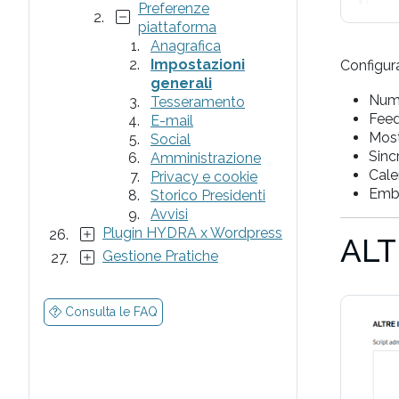
Preferenze
piattaforma
Anagrafica
Impostazioni
Configura
generali
Nume
Tesseramento
Feed
E-mail
Most
Social
Sinc
Amministrazione
Cale
Privacy e cookie
Embe
Storico Presidenti
Avvisi
Plugin HYDRA x Wordpress
ALT
Gestione Pratiche
Consulta le FAQ