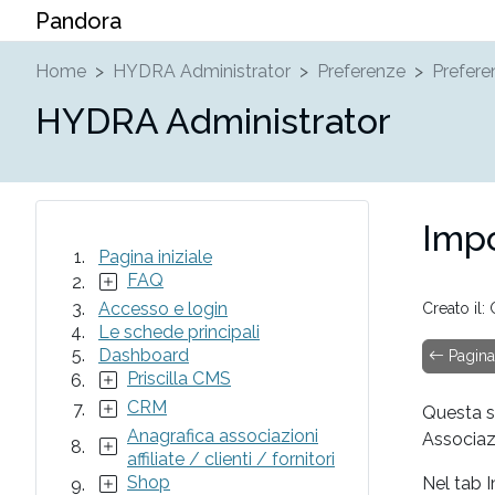
Pandora
Home
HYDRA Administrator
Preferenze
Prefere
HYDRA Administrator
Impo
Pagina iniziale
FAQ
Accesso e login
Creato il
Le schede principali
Dashboard
Pagina 
Priscilla CMS
CRM
Questa s
Anagrafica associazioni
Associaz
affiliate / clienti / fornitori
Shop
Nel tab I