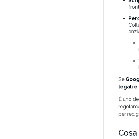
Scri
fron
Per
Coll
anzi
Se
Goog
legali e
È uno de
regolame
per redige
Cosa 