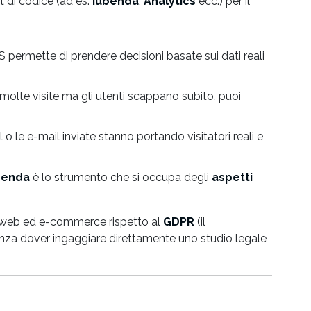
et di codice (ad es.
Iubenda
,
Analytics
ecc.) per il
 permette di prendere decisioni basate sui dati reali
 molte visite ma gli utenti scappano subito, puoi
o le e-mail inviate stanno portando visitatori reali e
benda
è lo strumento che si occupa degli
aspetti
ti web ed e-commerce rispetto al
GDPR
(il
enza dover ingaggiare direttamente uno studio legale