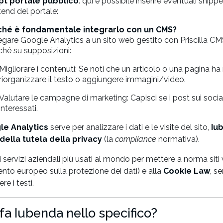
pt portale pubblico
: qui è possibile inserire eventuali snipp
tend del portale:
ché è fondamentale integrarlo con un CMS?
egare Google Analytics a un sito web gestito con Priscilla CMS
ché su supposizioni:
Migliorare i contenuti: Se noti che un articolo o una pagina ha
riorganizzare il testo o aggiungere immagini/video.
Valutare le campagne di marketing: Capisci se i post sui social 
interessati.
le Analytics
serve per analizzare i dati e le visite del sito,
Iu
 della tutela della privacy
(la
compliance
normativa).
i servizi aziendali più usati al mondo per mettere a norma si
nto europeo sulla protezione dei dati) e alla
Cookie Law
, s
re i testi.
fa Iubenda nello specifico?