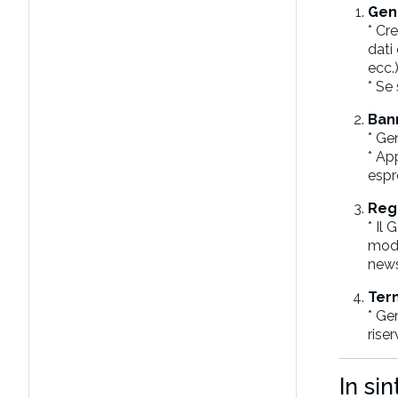
Gene
* Cr
dati
ecc.)
* Se
Bann
* Ge
* App
espr
Reg
* Il
modo
news
Term
* Ge
riser
In si